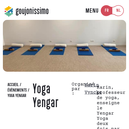
MENU
FR
NL
Organisé
ACCUEIL
/
Yoga
Karin
Karin,
par
ÉVÈNEMENTS
/
Vyncke
professeur
:
YOGA YENGAR
de yoga,
Yengar
enseigne
le
Yengar
Yoga
deux