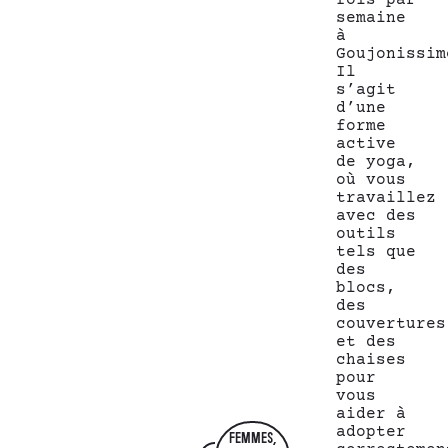
fois par
semaine
à
Goujonissim
Il
s’agit
d’une
forme
active
de yoga,
où vous
travaillez
avec des
outils
tels que
des
blocs,
des
couvertures
et des
chaises
pour
vous
aider à
adopter
FEMMES,