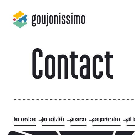
Contact
les services
les activités
le centre
nos partenaires
util