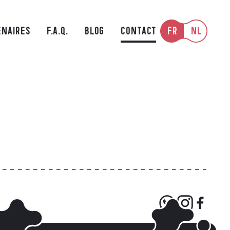
FR
NL
ENAIRES
F.A.Q.
BLOG
CONTACT