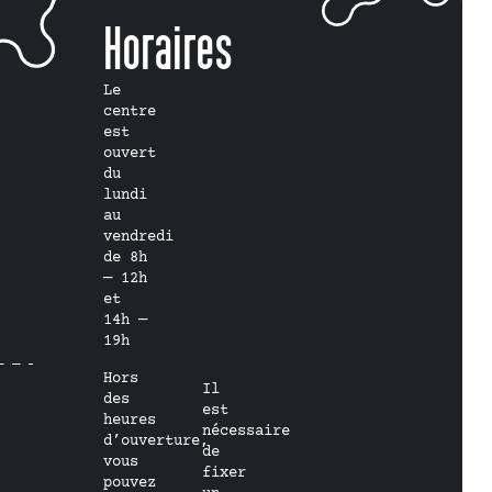
Horaires
Le
centre
est
ouvert
du
lundi
au
vendredi
de 8h
— 12h
et
14h —
19h
Hors
Il
des
est
heures
nécessaire
d’ouverture,
de
vous
fixer
pouvez