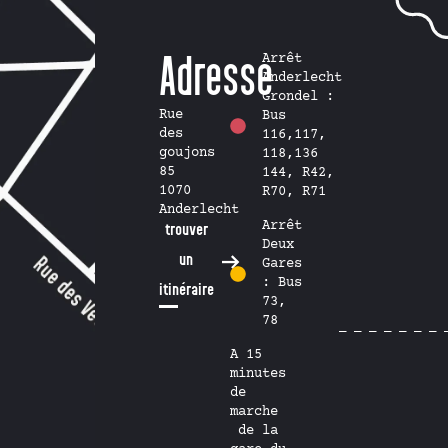
Adresse
Arrêt
Anderlecht
Grondel :
Rue
Bus
des
116,117,
goujons
118,136
85
144, R42,
1070
R70, R71
Anderlecht
Arrêt
trouver
Deux
un
Gares
: Bus
itinéraire
73,
78
A 15
minutes
de
marche
de la