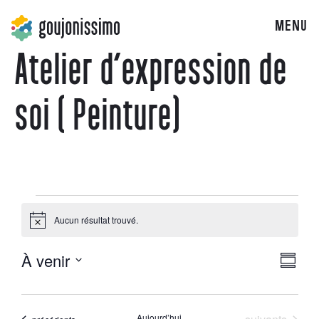
MENU
Atelier d’expression de
soi ( Peinture)
Aucun résultat trouvé.
Notice
À venir
Navig
Navi
Résum
Sélectionnez
par
la
de
date
Évènements
Aujourd’hui
Évènements