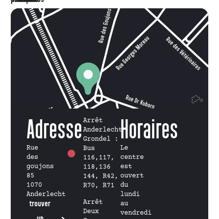
Adresse
Arrêt
Horaires
Anderlecht
Grondel :
Rue
Le
Bus
des
centre
116,117,
goujons
est
118,136
85
ouvert
144, R42,
1070
du
R70, R71
Anderlecht
lundi
Arrêt
trouver
au
Deux
vendredi
un