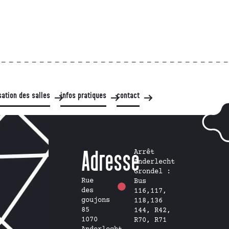
isation des salles
infos pratiques
contact
Adresse
Arrêt
Anderlecht
Grondel :
Rue
Bus
des
116,117,
goujons
118,136
85
144, R42,
1070
R70, R71