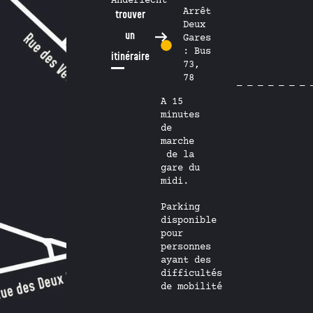
Anderlecht
Arrêt
trouver
Deux
un
Gares
: Bus
itinéraire
73,
78
A 15
minutes
de
marche
de la
gare du
midi.
Parking
disponible
pour
personnes
ayant des
difficultés
de mobilité