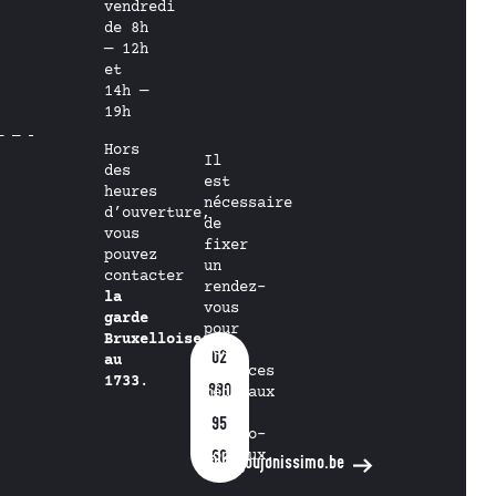
vendredi
de 8h
— 12h
et
14h —
19h
Hors
Il
des
est
heures
nécessaire
d’ouverture,
de
vous
fixer
pouvez
un
contacter
rendez-
la
vous
garde
pour
Bruxelloise
les
02
au
services
1733
.
880
médicaux
et
95
psycho-
sociaux.
60
info@goujonissimo.be