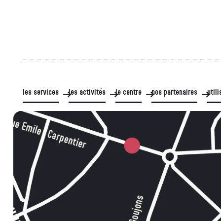
les services
les activités
le centre
nos partenaires
util