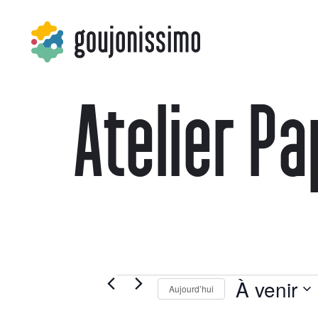
Atelier P
À venir
Aujourd’hui
Sélectionn