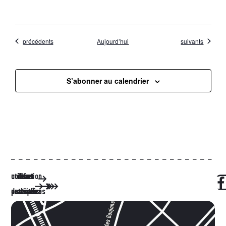
Évènements
Évènements
précédents
Aujourd’hui
suivants
S’abonner au calendrier
utilisation
contact
infos
le
les
les
nos
services
activités
centre
partenaires
des salles
pratiques