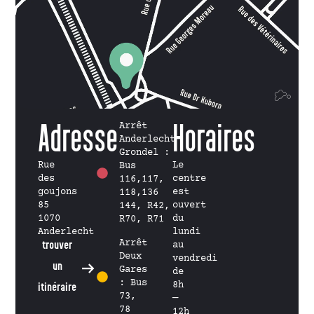
Adresse
Arrêt
Horaires
Anderlecht
Grondel :
Rue
Le
Bus
des
centre
116,117,
goujons
est
118,136
85
ouvert
144, R42,
1070
du
R70, R71
Anderlecht
lundi
Arrêt
trouver
au
Deux
vendredi
un
Gares
de
: Bus
8h
itinéraire
73,
—
78
12h