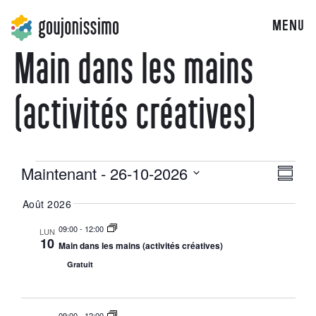
MENU
Main dans les mains
(activités créatives)
Maintenant
 - 
26-10-2026
Navig
Navi
Résum
Sélectionnez
par
la
Août 2026
de
date
consu
09:00
-
12:00
LUN
vue
10
Main dans les mains (activités créatives)
Gratuit
Évè
09:00
-
12:00