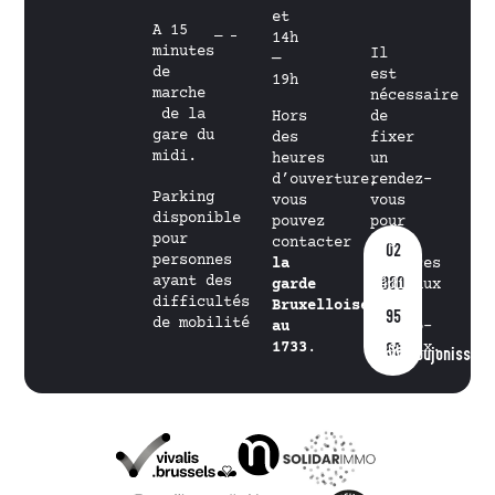
et
A 15
14h
minutes
Il
—
de
est
19h
marche
nécessaire
de la
Hors
de
gare du
des
fixer
midi.
heures
un
d’ouverture,
rendez-
Parking
vous
vous
disponible
pouvez
pour
pour
contacter
les
02
personnes
la
services
ayant des
880
garde
médicaux
difficultés
Bruxelloise
et
95
de mobilité
au
psycho-
1733
.
sociaux.
60
info@goujonissimo