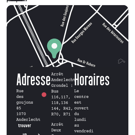
Adresse
Arrêt
Horaires
Anderlecht
Grondel :
Rue
Le
Bus
des
centre
116,117,
goujons
est
118,136
85
ouvert
144, R42,
1070
du
R70, R71
Anderlecht
lundi
Arrêt
trouver
au
Deux
vendredi
un