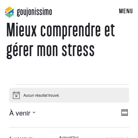
MENU
Mieux comprendre et
gérer mon stress
Aucun résultat trouvé.
Notice
À venir
Navig
Navi
Résum
Sélectionnez
par
la
de
date
Évènements
Aujourd’hui
Évènements