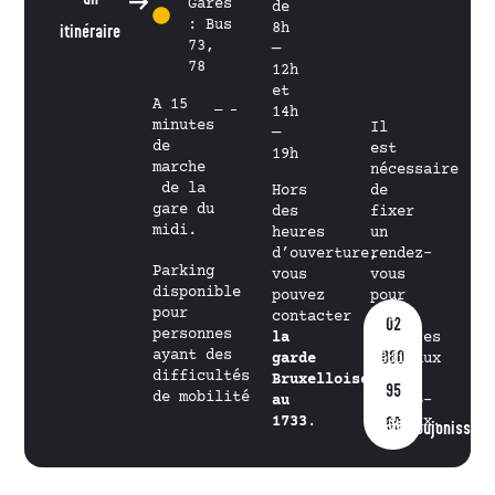
Gares
de
: Bus
8h
itinéraire
73,
—
78
12h
et
A 15
14h
minutes
Il
—
de
est
19h
marche
nécessaire
de la
Hors
de
gare du
des
fixer
midi.
heures
un
d’ouverture,
rendez-
Parking
vous
vous
disponible
pouvez
pour
pour
contacter
les
02
personnes
la
services
ayant des
880
garde
médicaux
difficultés
Bruxelloise
et
95
de mobilité
au
psycho-
1733
.
sociaux.
60
info@goujonissimo