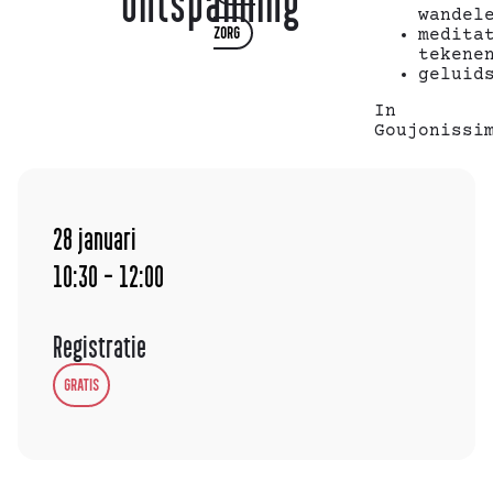
ontspanning
wandel
ZORG
medita
tekene
geluid
In
Goujonissi
28
januari
10:30 - 12:00
Registratie
GRATIS