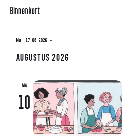
Binnenkort
Nu
 - 
17-08-2026
Selecteer
een
AUGUSTUS 2026
datum.
MA
10