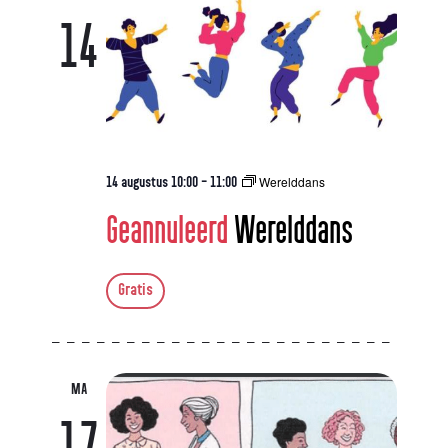
14
Werelddans
14 augustus 10:00
-
11:00
Geannuleerd
Werelddans
Gratis
MA
17