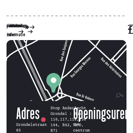
diensten
activiteiten
centrum
partners
praktische
contact
de
zalen
informatie
Adres
Stop Anderlecht
Openingsuren
Grondel : Bus
116,117,118,136
Grondelstraat
Het
144, R42, R70,
85
centrum
R71