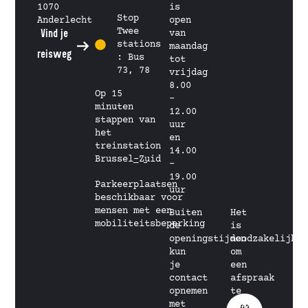
1070
is
Stop
Anderlecht
open
Twee
Vind je
van
stations
maandag
reisweg
: Bus
tot
73, 78
vrijdag
8.00
Op 15
–
minuten
12.00
stappen van
uur
het
en
treinstation
14.00
Brussel-Zuid
–
19.00
Parkeerplaatsen
uur
beschikbaar voor
mensen met een
Buiten
Het
mobiliteitsbeperking
de
is
openingstijden
noodzakelijk
kun
om
je
een
contact
afspraak
opnemen
te
met
maken