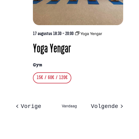
Yoga Yengar
17 augustus 18:30
-
20:00
Yoga Yengar
Gym
15€ / 60€ / 120€
Evenementen
Vandaag
Evenem
Vorige
Volgende