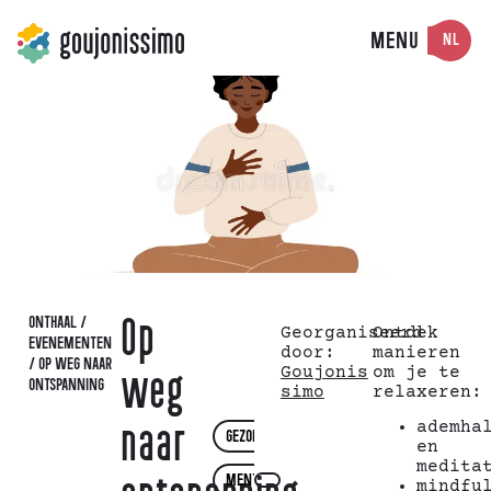
MENU
NL
ONTHAAL
/
Op
Georganiseerd
Ontdek
EVENEMENTEN
door:
manieren
/
OP WEG NAAR
Goujonis
om je te
weg
ONTSPANNING
simo
relaxeren:
ademha
naar
GEZONDHEID
,
en
medita
MENTAL
mindfu