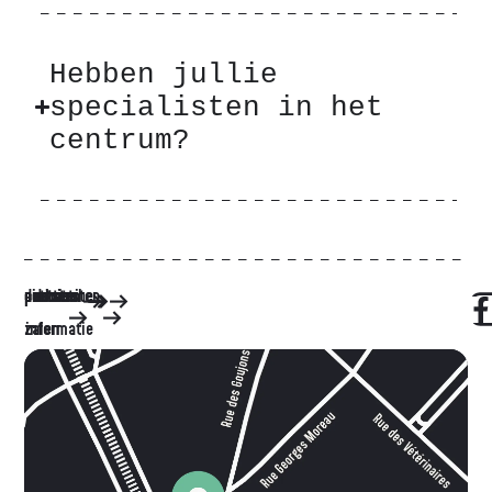
Hebben jullie
specialisten in het
centrum?
diensten
activiteiten
centrum
partners
praktische
contact
de
zalen
informatie