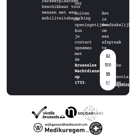
Parkeerplaatsen
uur
beschikbaar voor
mensen met een
Buiten
Het
mobiliteitsbeperking
de
is
openingstijden
noodzakelijk
kun
om
je
een
contact
afspraak
opnemen
te
met
maken
02
de
voor
880
Brusselse
medische
Wachtdienst
en
95
op
psychosociale
1733
.
diensten.
60
info@goujonissimo