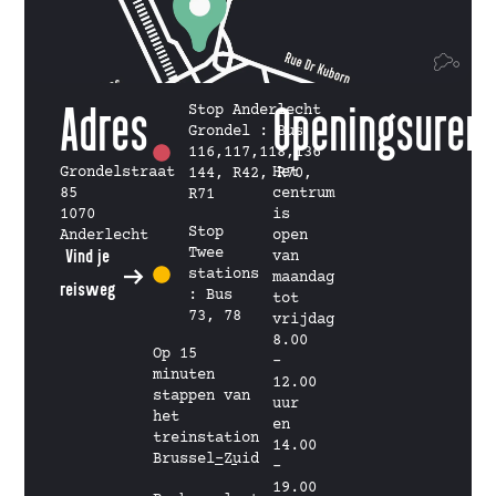
Adres
Stop Anderlecht
Openingsuren
Grondel : Bus
116,117,118,136
Grondelstraat
Het
144, R42, R70,
85
centrum
R71
1070
is
Stop
Anderlecht
open
Twee
Vind je
van
stations
maandag
reisweg
: Bus
tot
73, 78
vrijdag
8.00
Op 15
–
minuten
12.00
stappen van
uur
het
en
treinstation
14.00
Brussel-Zuid
–
19.00