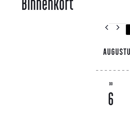
Binnenkort
AUGUST
DO
6