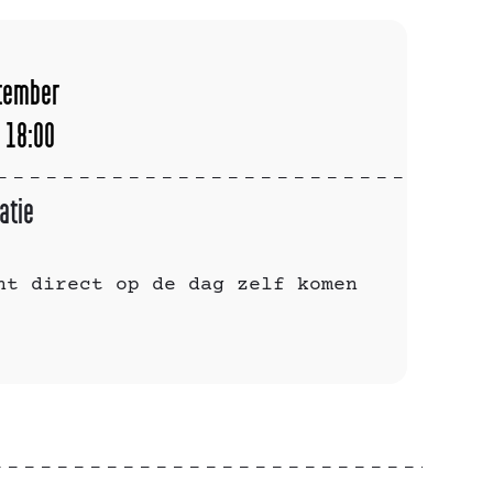
tember
 18:00
atie
nt direct op de dag zelf komen