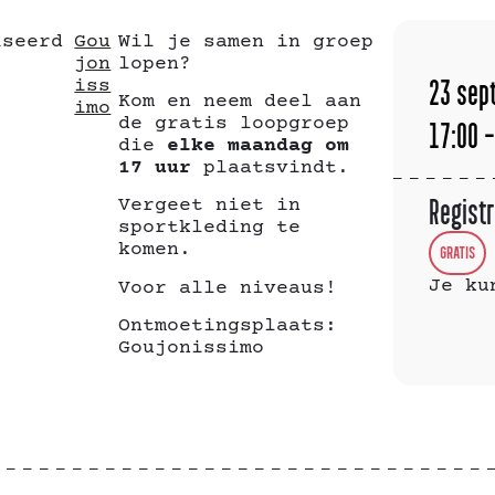
iseerd
Gou
Wil je samen in groep
jon
lopen?
iss
23
sep
Kom en neem deel aan
imo
de gratis loopgroep
17:00 -
die
elke maandag om
17 uur
plaatsvindt.
Vergeet niet in
Registr
sportkleding te
komen.
GRATIS
Je ku
Voor alle niveaus!
Ontmoetingsplaats:
Goujonissimo