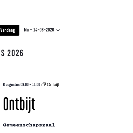
Nu
 - 
14-08-2026
Vandaag
Selecteer
een
datum.
US 2026
Ontbijt
6 augustus 09:00
-
11:00
Ontbijt
Gemeenschapszaal