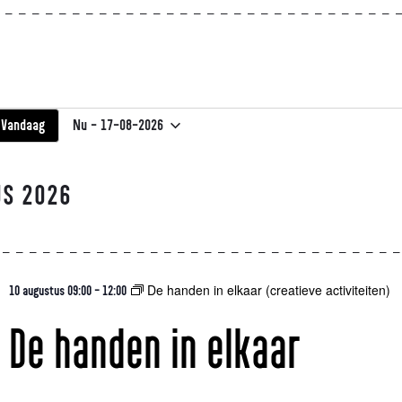
Nu
 - 
17-08-2026
Vandaag
Selecteer
een
datum.
US 2026
De handen in elkaar (creatieve activiteiten)
10 augustus 09:00
-
12:00
De handen in elkaar