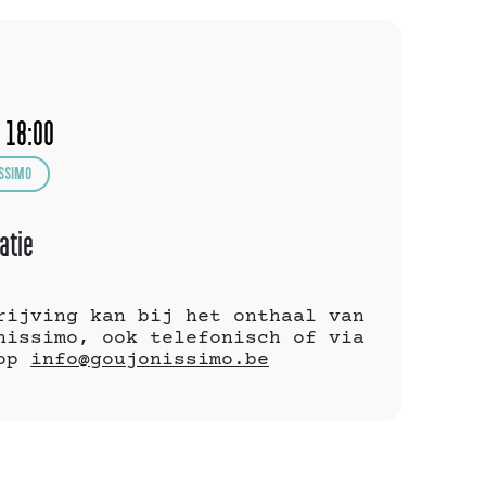
 18:00
SSIMO
atie
rijving kan bij het onthaal van
nissimo, ook telefonisch of via
 op
info@goujonissimo.be