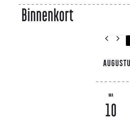
Binnenkort
AUGUST
MA
10