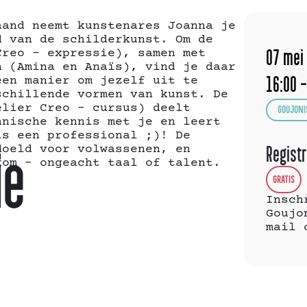
aand neemt kunstenares Joanna je
d van de schilderkunst. Om de
Creo – expressie), samen met
07
mei
n (Amina en Anaïs), vind je daar
een manier om jezelf uit te
16:00 -
schillende vormen van kunst. De
elier Creo – cursus) deelt
GOUJONI
hnische kennis met je en leert
ls een professional ;)! De
doeld voor volwassenen, en
Registr
ie
kom – ongeacht taal of talent.
GRATIS
Insch
Goujo
mail