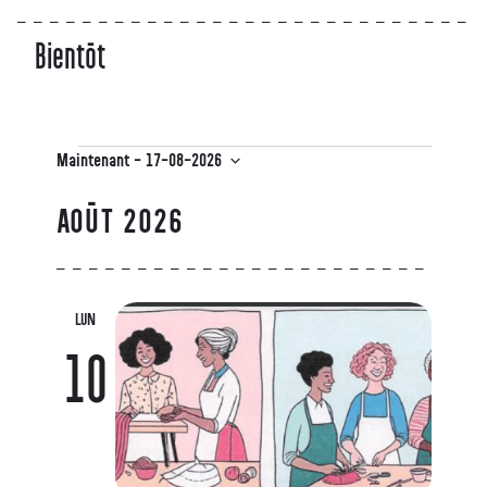
Bientôt
Maintenant
 - 
17-08-2026
Sélectionnez
une
AOÛT 2026
date.
LUN
10