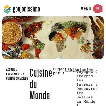
MENU
FR
Organisé
ACCUEIL
/
Cuisine
Goujonissimo
Voyagez à
par :
ÉVÈNEMENTS
/
travers
CUISINE DU MONDE
les
du
Saveurs :
Découvrez
Monde
les
Délices
du Monde