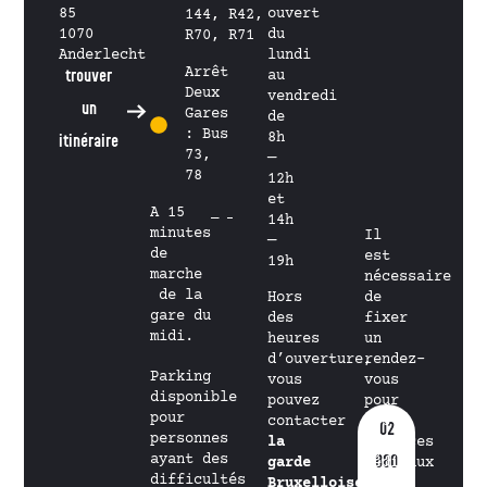
85
ouvert
144, R42,
1070
du
R70, R71
Anderlecht
lundi
Arrêt
trouver
au
Deux
vendredi
un
Gares
de
: Bus
8h
itinéraire
73,
—
78
12h
et
A 15
14h
minutes
Il
—
de
est
19h
marche
nécessaire
de la
Hors
de
gare du
des
fixer
midi.
heures
un
d’ouverture,
rendez-
Parking
vous
vous
disponible
pouvez
pour
pour
contacter
les
02
personnes
la
services
ayant des
880
garde
médicaux
difficultés
Bruxelloise
et