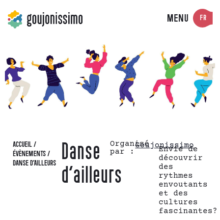
MENU
FR
Organisé
ACCUEIL
/
Danse
Goujonissimo
Envie de
par :
ÉVÈNEMENTS
/
découvrir
DANSE D’AILLEURS
des
d’ailleurs
rythmes
envoutants
et des
cultures
fascinantes?