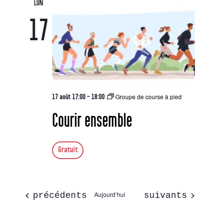
LUN
17
Groupe de course à pied
17 août 17:00
-
18:00
Courir ensemble
Gratuit
Évènements
Aujourd’hui
Évènements
précédents
suivants