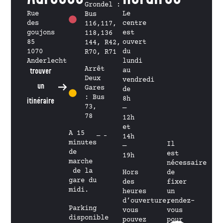
Grondel :
Rue
Le
Bus
des
centre
116,117,
goujons
est
118,136
85
ouvert
144, R42,
1070
du
R70, R71
Anderlecht
lundi
Arrêt
trouver
au
Deux
vendredi
un
Gares
de
: Bus
8h
itinéraire
73,
—
78
12h
et
A 15
14h
minutes
Il
—
de
est
19h
marche
nécessaire
de la
Hors
de
gare du
des
fixer
midi.
heures
un
d’ouverture,
rendez-
Parking
vous
vous
disponible
pouvez
pour