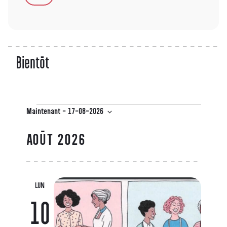
Bientôt
Maintenant
 - 
17-08-2026
Sélectionnez
une
AOÛT 2026
date.
LUN
10