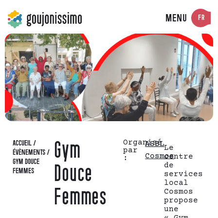
MENU
FR
Organisé
ACCUEIL
/
Gym
ASBL
Le
par
ÉVÈNEMENTS
/
Cosmos
centre
:
GYM DOUCE
de
Douce
FEMMES
services
local
Femmes
Cosmos
propose
une