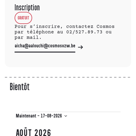
Inscription
GRATUIT
Pour s’inscrire, contactez Cosmos
par téléphone au 02/527.89.73 ou
par mail.
aicha@aalouchi@cosmosvzw.be
Bientôt
Maintenant
 - 
17-08-2026
Sélectionnez
une
AOÛT 2026
date.