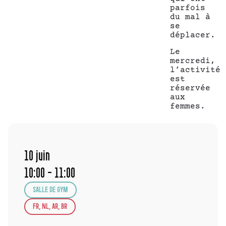
parfois
du mal à
se
déplacer.
Le
mercredi,
l’activité
est
réservée
aux
femmes.
10
juin
10:00 - 11:00
SALLE DE GYM
FR, NL, AR, BR