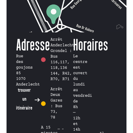
Adresse
Arrêt
Horaires
Anderlecht
Grondel :
Rue
Le
Bus
des
centre
116,117,
goujons
est
118,136
85
ouvert
144, R42,
1070
du
R70, R71
Anderlecht
lundi
Arrêt
trouver
au
Deux
vendredi
un
Gares
de
: Bus
8h
itinéraire
73,
—
78
12h
et
A 15
14h