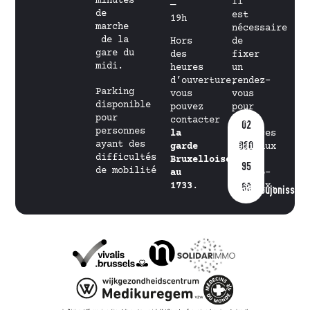
minutes
Il
—
de
est
19h
marche
nécessaire
de la
Hors
de
gare du
des
fixer
midi.
heures
un
d’ouverture,
rendez-
Parking
vous
vous
disponible
pouvez
pour
pour
contacter
les
02
personnes
la
services
ayant des
880
garde
médicaux
difficultés
Bruxelloise
et
95
de mobilité
au
psycho-
1733
.
sociaux.
60
info@goujonissimo