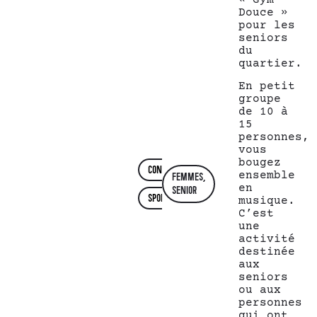
« Gym
Douce »
pour les
seniors
du
quartier.
En petit
groupe
de 10 à
15
personnes,
vous
bougez
CONVIVIAL
,
ensemble
FEMMES,
en
SENIOR
SPORTIVE
musique.
C’est
une
activité
destinée
aux
seniors
ou aux
personnes
qui ont