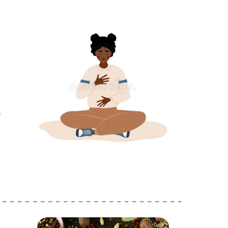
n
s
e