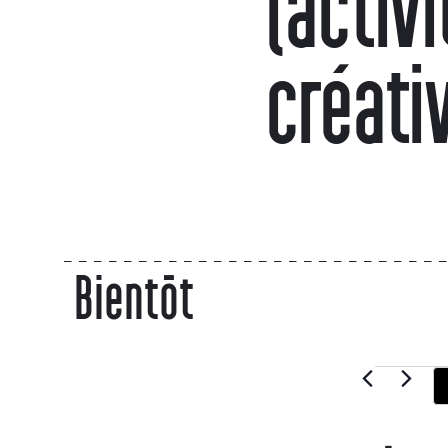
(activi
créati
Bientôt