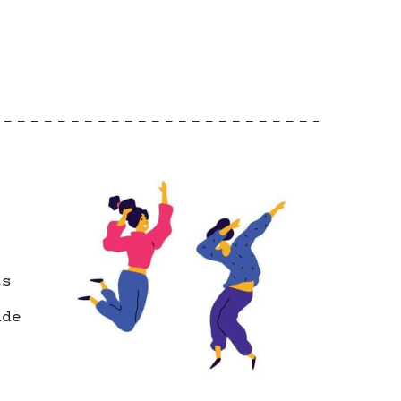
ts
nde