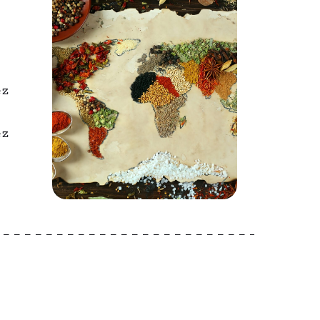
ez
ez