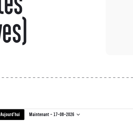
tés
ves)
Maintenant
 - 
17-08-2026
Aujourd’hui
Sélectionnez
une
date.