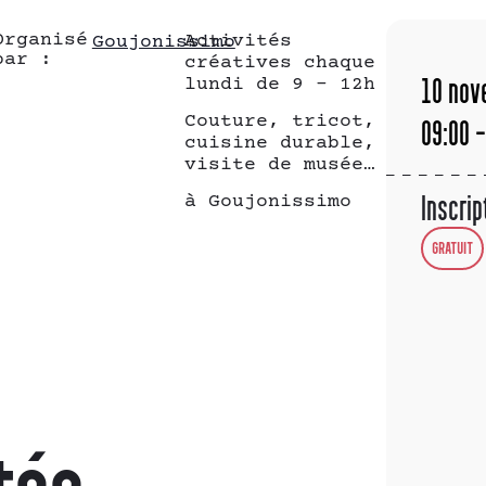
Organisé
Activités
Goujonissimo
par :
créatives chaque
lundi de 9 – 12h
10
nov
Couture, tricot,
09:00 -
cuisine durable,
visite de musée…
à Goujonissimo
Inscrip
GRATUIT