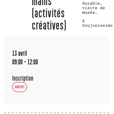
mains
durable,
visite de
(activités
musée…
à
créatives)
Goujonissimo
13
avril
09:00 - 12:00
Inscription
GRATUIT