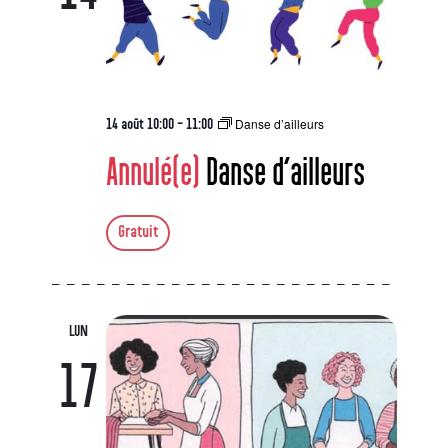
Danse d’ailleurs
14 août 10:00
-
11:00
Annulé(e)
Danse d’ailleurs
Gratuit
LUN
17