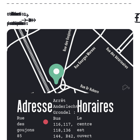
utilisation
contact
infos
le
les
les
nos
services
activités
centre
partenaires
des salles
pratiques
Adresse
Arrêt
Horaires
Anderlecht
Grondel :
Rue
Le
Bus
des
centre
116,117,
goujons
est
118,136
85
ouvert
144, R42,