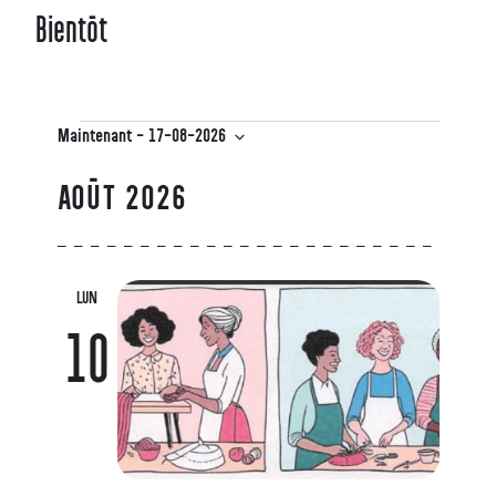
Bientôt
Maintenant
 - 
17-08-2026
Sélectionnez
une
AOÛT 2026
date.
LUN
10