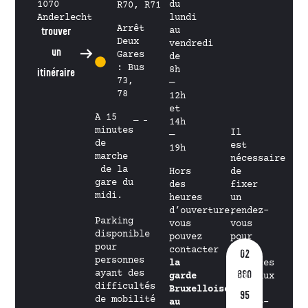
1070
du
R70, R71
Anderlecht
lundi
Arrêt
trouver
au
Deux
vendredi
un
Gares
de
: Bus
8h
itinéraire
73,
—
78
12h
et
A 15
14h
minutes
Il
—
de
est
19h
marche
nécessaire
de la
Hors
de
gare du
des
fixer
midi.
heures
un
d’ouverture,
rendez-
Parking
vous
vous
disponible
pouvez
pour
pour
contacter
les
02
personnes
la
services
ayant des
880
garde
médicaux
difficultés
Bruxelloise
et
95
de mobilité
au
psycho-