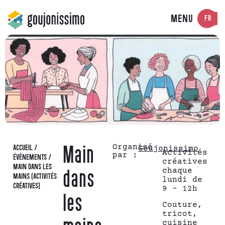
MENU
FR
Organisé
ACCUEIL
/
Main
Goujonissimo
Activités
par :
ÉVÈNEMENTS
/
créatives
MAIN DANS LES
chaque
dans
MAINS (ACTIVITÉS
lundi de
CRÉATIVES)
9 – 12h
les
Couture,
tricot,
cuisine